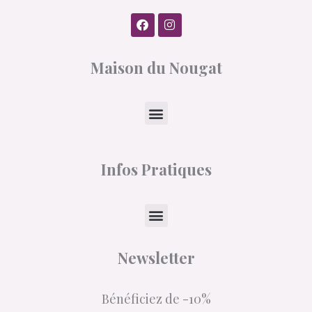
F
I
a
n
c
s
e
t
Maison du Nougat
b
a
o
g
o
r
k
a
Menu
m
Infos Pratiques
Menu
Newsletter
Bénéficiez de -10%