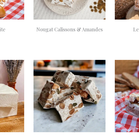
ite
Nougat Calissons & Amandes
Le
90
A partir de
8,90
A 
Choix des options
Choix des opti
€
€