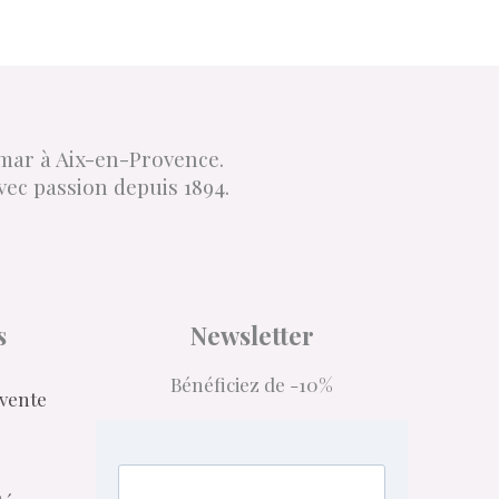
18,00
Ajouter au panier
€
imar à Aix-en-Provence.
vec passion depuis 1894.
s
Newsletter
Bénéficiez de -10%
 vente