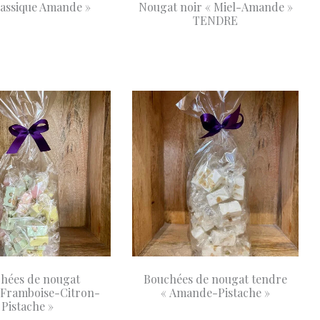
lassique Amande »
Nougat noir « Miel-Amande »
TENDRE
partir de
8,90
ons
Choix des options
€
A partir de
9,99
Choi
€
hées de nougat
Bouchées de nougat tendre
»Framboise-Citron-
« Amande-Pistache »
Pistache »
18,00
er
Ajout
€