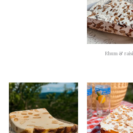
19,90
Ajouter au panier
€
Rhum & rais
A partir de
8,