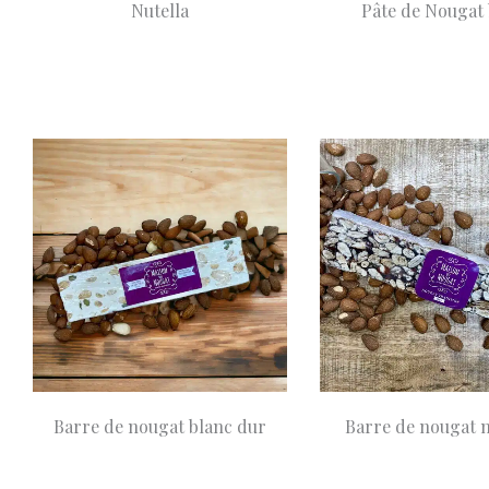
Nutella
Pâte de Nougat
A partir de
8,90
A partir de
8,
Choix des options
€
Barre de nougat blanc dur
Barre de nougat n
8,90
9,90
Ajouter au panier
€
€