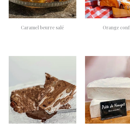
Caramel beurre salé
Orange conf
A partir de
8,90
A partir de
8,
Choix des options
€