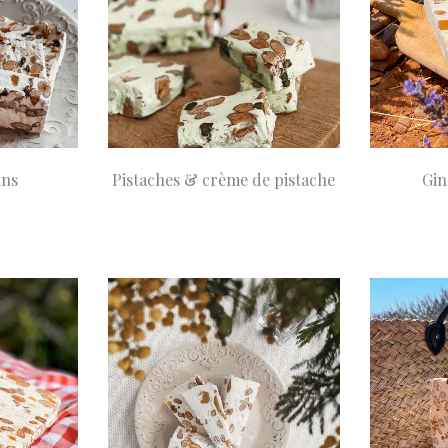
ins
Pistaches & crème de pistache
Gin
90
A partir de
8,90
A 
Choix des options
Choix des opti
€
€