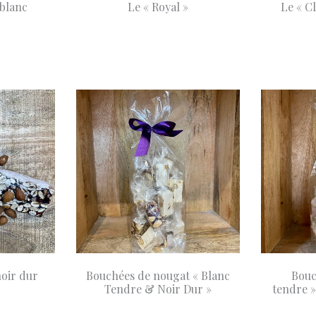
 blanc
Le « Royal »
Le « C
90
A partir de
8,90
A 
Choix des options
Choix des opti
€
€
oir dur
Bouchées de nougat « Blanc
Bouc
Tendre & Noir Dur »
tendre 
Ajouter au panier
19,90
Ajouter au pani
€