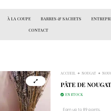
À LA COUPE
BARRES & SACHETS
ENTREPR
CONTACT
ACCUEIL
NOUGAT
NOU
PÂTE DE NOUGAT
EN STOCK
quantité
Earn up to 89 points.