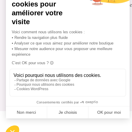
maisondunougat@yahoo.fr
Blog e
Du Lundi au Samedi : 10h/19h
Dimanche : 10h/14h
20 Rue Gaston de Saporta,
13100 Aix-en-Provence