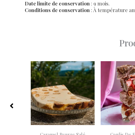
Date limite de conservation
: 9 mois.
Conditions de conservation
: À température ambi
Pro
a
Caramel Beurre Salé
Coulis De 