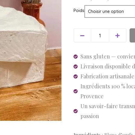
de
Poids
Pâte
de
Nougat
blanc
Sans gluten — convie
Livraison disponible 
Fabrication artisanal
Ingrédients 100 % loc
Provence
Un savoir-faire trans
passion
Ingrédients
: Blanc d’œufs,