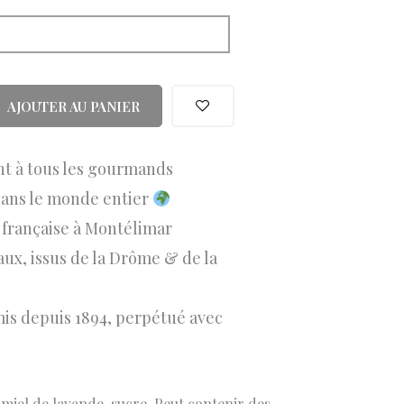
AJOUTER AU PANIER
nt à tous les gourmands
dans le monde entier
e française à Montélimar
aux, issus de la Drôme & de la
mis depuis 1894, perpétué avec
 miel de lavande, sucre. Peut contenir des