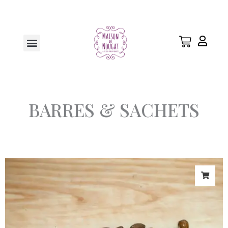
Aller
au
contenu
Menu
BARRES & SACHETS