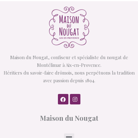
Maison du Nougat, confiseur et spécialiste du nougat de
Montélimar à Aix-en-Provence.
Héritiers du savoir-faire drômois, nous perpétuons la tradition
avec passion depuis 1894.
F
I
a
n
c
s
e
t
Maison du Nougat
b
a
o
g
o
r
k
a