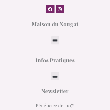
F
I
a
n
c
s
e
t
Maison du Nougat
b
a
o
g
o
r
k
a
Menu
m
Infos Pratiques
Menu
Newsletter
Bénéficiez de -10%