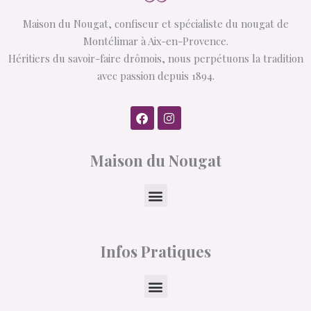
Maison du Nougat, confiseur et spécialiste du nougat de
Montélimar à Aix-en-Provence.
Héritiers du savoir-faire drômois, nous perpétuons la tradition
avec passion depuis 1894.
F
I
a
n
c
s
e
t
Maison du Nougat
b
a
o
g
o
r
k
a
Menu
m
Infos Pratiques
Menu