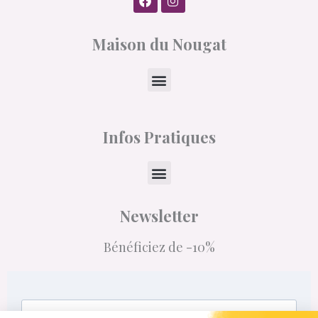
a
n
c
s
e
t
Maison du Nougat
b
a
o
g
o
r
k
a
Menu
m
Infos Pratiques
Menu
Newsletter
Bénéficiez de -10%