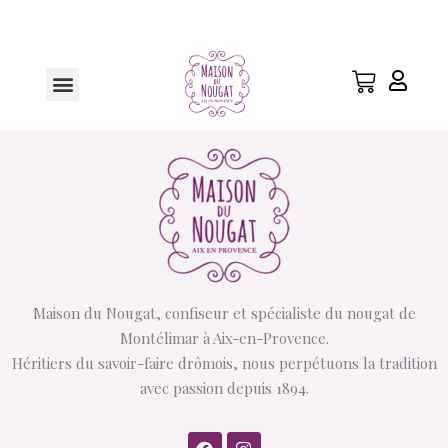
Aller
au
contenu
Menu
Maison du Nougat, confiseur et spécialiste du nougat de
Montélimar à Aix-en-Provence.
Héritiers du savoir-faire drômois, nous perpétuons la tradition
avec passion depuis 1894.
F
I