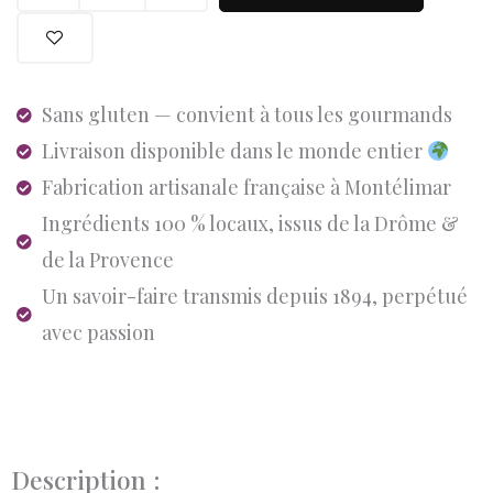
de
SACHET
DE
NOUGAT
Sans gluten — convient à tous les gourmands
TENDRE
Livraison disponible dans le monde entier
CITRON/FRAMBOISE/PISATCHES
Fabrication artisanale française à Montélimar
Ingrédients 100 % locaux, issus de la Drôme &
de la Provence
Un savoir-faire transmis depuis 1894, perpétué
avec passion
Description :