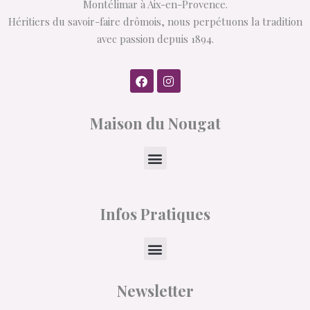
Montélimar à Aix-en-Provence.
Héritiers du savoir-faire drômois, nous perpétuons la tradition
avec passion depuis 1894.
F
I
a
n
c
s
e
t
Maison du Nougat
b
a
o
g
o
r
k
a
Menu
m
Infos Pratiques
Menu
Newsletter